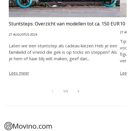
Stuntsteps: Overzicht van modellen tot ca. 150 EUR
10 v
27 AUG
27 AUGUSTUS 2024
Tijd 
Laten we een stuntstep als cadeau kiezen Heb je een
voor 
familielid of vriend die gek is op tricks en steppen? Als
figuu
je hem of haar blij wilt maken, geef dan...
verza
Lees meer
Lees
van
1
/
3
Movino.com