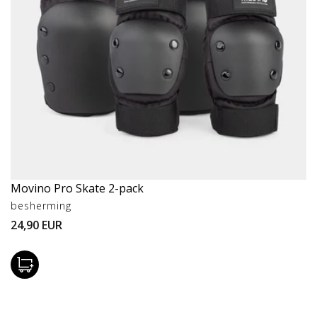
e
:
Movino Pro Skate 2-pack
Verkoper:
besherming
Normale
24,90 EUR
prijs