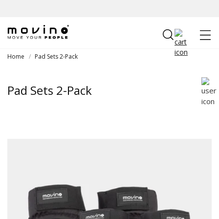
Meteen
naar de
content
Winkelwagen
Home
/
Pad Sets 2-Pack
Pad Sets 2-Pack
C
o
l
l
e
c
t
i